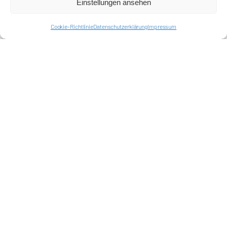
Einstellungen ansehen
Cookie-Richtlinie
Datenschutzerklärung
Impressum
Förderkreis Ostkurve e.V.
Sei ein Teil des Ganzen!
Kontakt
Impressum
Cookie-Richtlinie (EU)
Datenschutzerklärung
Harlekins Berlin ’98
Supporters Karlsruhe