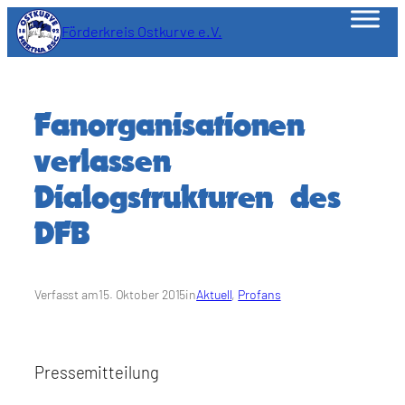
Zum
Förderkreis Ostkurve e.V.
Inhalt
springen
Fanorganisationen
verlassen
Dialogstrukturen des
DFB
Verfasst am
15. Oktober 2015
in
Aktuell
, 
Profans
Pressemitteilung