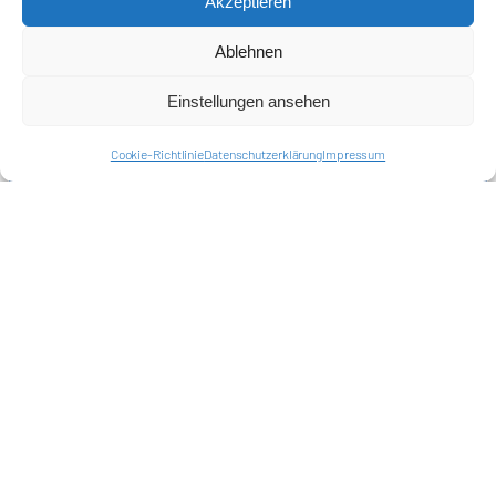
Akzeptieren
Ablehnen
Einstellungen ansehen
Cookie-Richtlinie
Datenschutzerklärung
Impressum
Förderkreis Ostkurve e.V.
Sei ein Teil des Ganzen!
Kontakt
Impressum
Cookie-Richtlinie (EU)
Datenschutzerklärung
Harlekins Berlin ’98
Supporters Karlsruhe