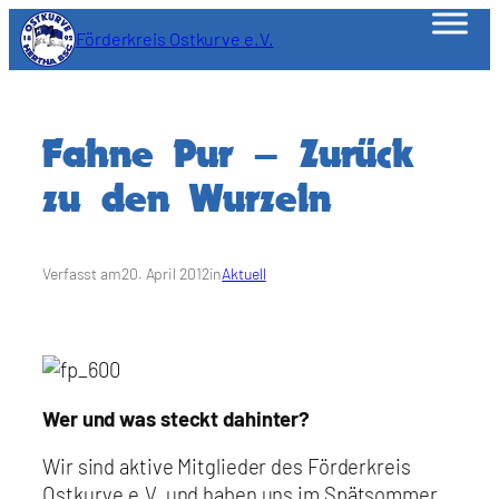
Zum
Förderkreis Ostkurve e.V.
Inhalt
springen
Fahne Pur – Zurück
zu den Wurzeln
Verfasst am
20. April 2012
in
Aktuell
Wer und was steckt dahinter?
Wir sind aktive Mitglieder des Förderkreis
Ostkurve e.V. und haben uns im Spätsommer