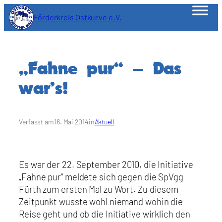
Zum
Förderkreis Ostkurve e.V.
Inhalt
springen
„Fahne pur“ – Das
war’s!
Verfasst am
16. Mai 2014
in
Aktuell
Es war der 22. September 2010, die Initiative
„Fahne pur“ meldete sich gegen die SpVgg
Fürth zum ersten Mal zu Wort. Zu diesem
Zeitpunkt wusste wohl niemand wohin die
Reise geht und ob die Initiative wirklich den