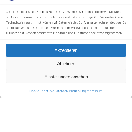
Um dir ein optimales Erlebnis zu bieten, verwenden wir Technologien wie Cookies,
Förderkreis Ostkurve e.V.
um Geräteinformationen zu speichern und/oder darauf zuzugreifen. Wenn du diesen
Technologien zustimmst, können wir Daten wie das Surfverhalten oder eindeutige IDs
Sei ein Teil des Ganzen!
auf dieser Website verarbeiten. Wenn du deine Einwilligung nicht erteilst oder
zurückziehst, können bestimmte Merkmale und Funktionen beeinträchtigt werden.
Kontakt
Impressum
Cookie-Richtlinie (EU)
Akzeptieren
Datenschutzerklärung
Ablehnen
Harlekins Berlin ’98
Einstellungen ansehen
Supporters Karlsruhe
Cookie-Richtlinie
Datenschutzerklärung
Impressum
Unser Fußball
Verbandstrafen abschaffen
Fanprojekt Berlin