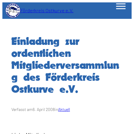
Zum
Förderkreis Ostkurve e.V.
Inhalt
springen
Einladung zur
ordentlichen
Mitgliederversammlun
g des Förderkreis
Ostkurve e.V.
Verfasst am
6. April 2008
in
Aktuell