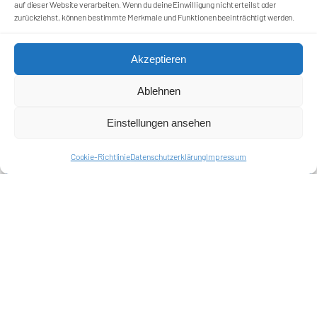
auf dieser Website verarbeiten. Wenn du deine Einwilligung nicht erteilst oder
zurückziehst, können bestimmte Merkmale und Funktionen beeinträchtigt werden.
Förderkreis Ostkurve e.V.
Sei ein Teil des Ganzen!
Akzeptieren
Kontakt
Impressum
Ablehnen
Cookie-Richtlinie (EU)
Datenschutzerklärung
Einstellungen ansehen
Harlekins Berlin ’98
Cookie-Richtlinie
Datenschutzerklärung
Impressum
Supporters Karlsruhe
Unser Fußball
Verbandstrafen abschaffen
Fanprojekt Berlin