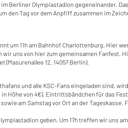
e im Berliner Olympiastadion gegeneinander. Da
um den Tag vor dem Anpfiff zusammen im Zeiche
ginnt um 11h am Bahnhof Charlottenburg. Hier we
ir uns von hier zum gemeinsamen Fanfest. Hi
t (Masurenallee 12, 14057 Berlin).
thafans und alle KSC-Fans eingeladen sind, wird 
 in Höhe von 4€). Eintrittsbändchen für das Fes
sowie am Samstag vor Ort an der Tageskasse. F
lympiastadion geben. Um 17h treffen wir uns am