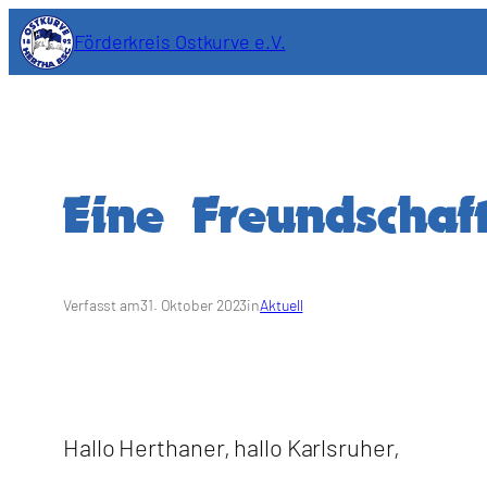
Zum
Förderkreis Ostkurve e.V.
Inhalt
springen
Eine Freundschaf
Verfasst am
31. Oktober 2023
in
Aktuell
Hallo Herthaner, hallo Karlsruher,