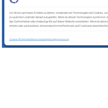
Um dir ein optimales Erlebnis zu bieten, verwenden wir Technologien wie Cookies, u
zu speichern und/oder darauf zuzugreifen. Wenn du diesen Technologien zustimmst, k
das Surfverhalten oder eindeutige IDs auf dieser Website verarbeiten. Wenn du deine E
erteilst oder zurückziehst, können bestimmte Merkmale und Funktionen beeinträchti
Cookie-Richtlinie
Datenschutzerklärung
Impressum
Förderkreis Ostkurve e.V.
Sei ein Teil des Ganzen!