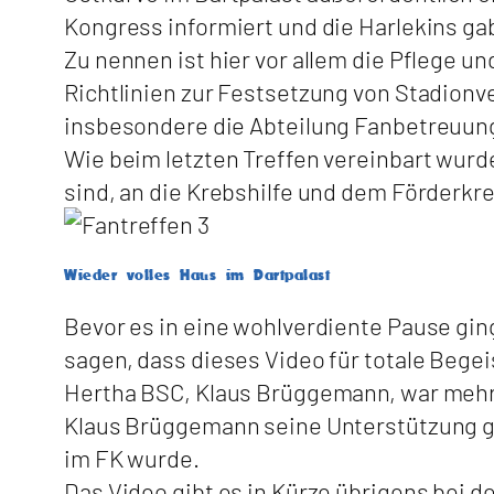
Kongress informiert und die Harlekins g
Zu nennen ist hier vor allem die Pflege u
Richtlinien zur Festsetzung von Stadionv
insbesondere die Abteilung Fanbetreuung
Wie beim letzten Treffen vereinbart wurde
sind, an die Krebshilfe und dem Förderkr
Wieder volles Haus im Dartpalast
Bevor es in eine wohlverdiente Pause gin
sagen, dass dieses Video für totale Beg
Hertha BSC, Klaus Brüggemann, war mehr 
Klaus Brüggemann seine Unterstützung g
im FK wurde.
Das Video gibt es in Kürze übrigens bei d