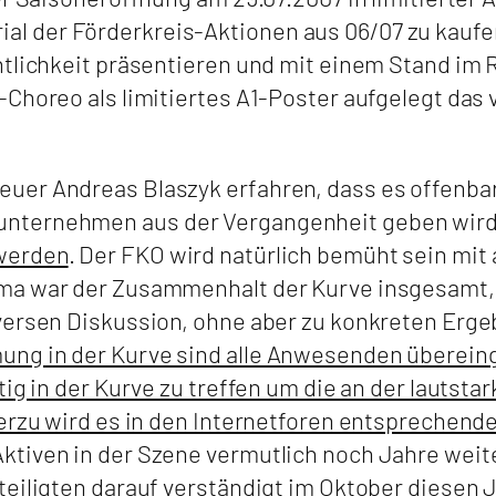
 der Förderkreis-Aktionen aus 06/07 zu kaufen
ntlichkeit präsentieren und mit einem Stand im
Choreo als limitiertes A1-Poster aufgelegt das 
uer Andreas Blaszyk erfahren, dass es offenba
nternehmen aus der Vergangenheit geben wird, 
werden
. Der FKO wird natürlich bemüht sein mit
ma war der Zusammenhalt der Kurve insgesamt,
versen Diskussion, ohne aber zu konkreten Erge
ung in der Kurve sind alle Anwesenden überei
ig in der Kurve zu treffen um die an der lautsta
ierzu wird es in den Internetforen entsprechend
ktiven in der Szene vermutlich noch Jahre weit
teiligten darauf verständigt im Oktober diesen 