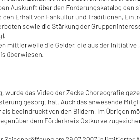
aben Auskunft über den Forderungskatalog den s
nd den Erhalt von Fankultur und Traditionen, Ei
erboten sowie die Stärkung der Gruppeninteress
).
n mittlerweile die Gelder, die aus der Initiativ
eis überwiesen.
g, wurde das Video der Zecke Choreografie gez
eisterung gesorgt hat. Auch das anwesende Mitg
als beeindruckt von den Bildern. Im Übrigen mö
egenüber dem Förderkreis Ostkurve zugesichert
er Saisoneröffnung am 29.07.2007 in limitierter 