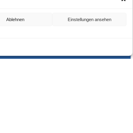
Ablehnen
Einstellungen ansehen
Harlekins Berlin ’98
Supporters Karlsruhe
Unser Fußball
Verbandstrafen abschaffen
Fanprojekt Berlin