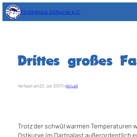
Zum
Förderkreis Ostkurve e.V.
Inhalt
springen
Drittes großes Fa
Verfasst am
23. Juli 2007
in
Aktuell
Trotz der schwül warmen Temperaturen wa
Ostkurve im Dartpalast außerordentlich e