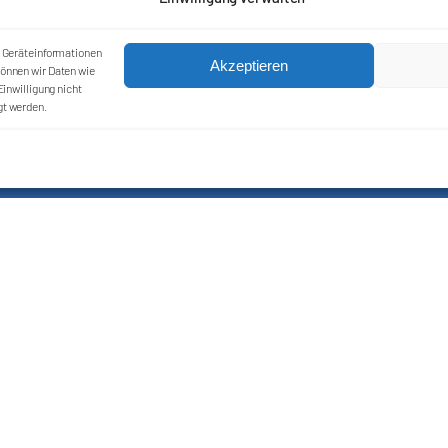
m Geräteinformationen
Akzeptieren
önnen wir Daten wie
inwilligung nicht
gt werden.
Kontakt
Impressum
Cookie-Richtlinie (EU)
Datenschutzerklärung