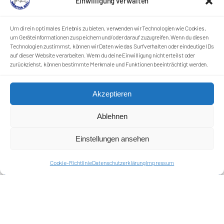
Einwilligung verwalten
Um dir ein optimales Erlebnis zu bieten, verwenden wir Technologien wie Cookies,
um Geräteinformationen zu speichern und/oder darauf zuzugreifen. Wenn du diesen
Technologien zustimmst, können wir Daten wie das Surfverhalten oder eindeutige IDs
auf dieser Website verarbeiten. Wenn du deine Einwilligung nicht erteilst oder
zurückziehst, können bestimmte Merkmale und Funktionen beeinträchtigt werden.
Akzeptieren
Ablehnen
Einstellungen ansehen
Cookie-Richtlinie
Datenschutzerklärung
Impressum
Förderkreis Ostkurve e.V.