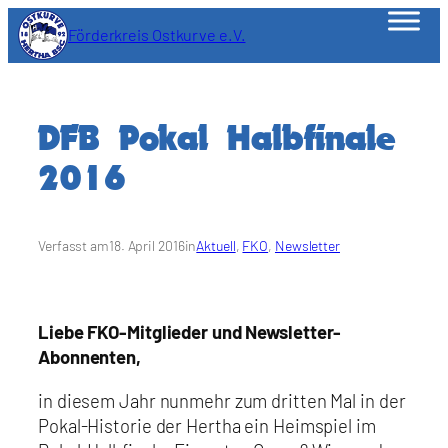
Zum
Förderkreis Ostkurve e.V.
Inhalt
springen
DFB Pokal Halbfinale
2016
Verfasst am
18. April 2016
in
Aktuell
, 
FKO
, 
Newsletter
Liebe FKO-Mitglieder und Newsletter-
Abonnenten,
in diesem Jahr nunmehr zum dritten Mal in der
Pokal-Historie der Hertha ein Heimspiel im