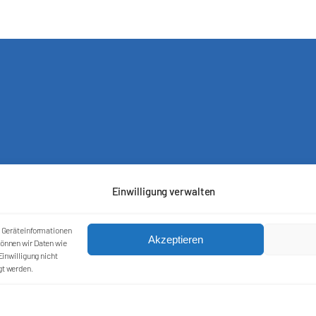
Einwilligung verwalten
m Geräteinformationen
Akzeptieren
önnen wir Daten wie
inwilligung nicht
Kontakt
gt werden.
Impressum
Cookie-Richtlinie (EU)
Datenschutzerklärung