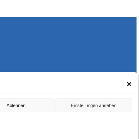
Ablehnen
Einstellungen ansehen
Harlekins Berlin ’98
Supporters Karlsruhe