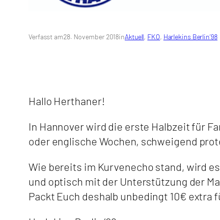
Verfasst am
28. November 2018
in
Aktuell
, 
FKO
, 
Harlekins Berlin’98
Hallo Herthaner!
In Hannover wird die erste Halbzeit für 
oder englische Wochen, schweigend prote
Wie bereits im Kurvenecho stand, wird es
und optisch mit der Unterstützung der Ma
Packt Euch deshalb unbedingt 10€ extra f