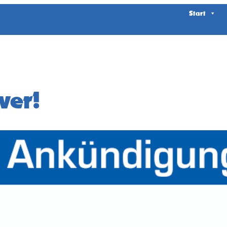
Start
ver!