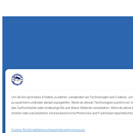
Um dir ein optimales Erlebnis zu bieten, verwenden wir Technologien wie Cookies, u
zu speichern und/oder darauf zuzugreifen. Wenn du diesen Technologien zustimmst, k
das Surfverhalten oder eindeutige IDs auf dieser Website verarbeiten. Wenn du deine E
erteilst oder zurückziehst, können bestimmte Merkmale und Funktionen beeinträchti
Cookie-Richtlinie
Datenschutzerklärung
Impressum