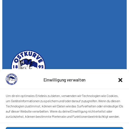
Einwilligung verwalten
Förderkreis Ostkurve e.V.
Um dir ein optimales Erlebnis zu bieten, verwenden wir Technologien wie Cookies,
Sei ein Teil des Ganzen!
um Geräteinformationen zu speichern und/oder darauf zuzugreifen. Wenn du diesen
Technologien zustimmst, können wir Daten wie das Surfverhalten oder eindeutige IDs
Kontakt
auf dieser Website verarbeiten. Wenn du deine Einwilligung nicht erteilst oder
Impressum
zurückziehst, können bestimmte Merkmale und Funktionen beeinträchtigt werden.
Cookie-Richtlinie (EU)
Datenschutzerklärung