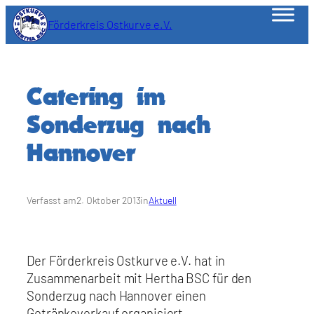
Zum
Förderkreis Ostkurve e.V.
Inhalt
springen
Catering im
Sonderzug nach
Hannover
Verfasst am
2. Oktober 2013
in
Aktuell
Der Förderkreis Ostkurve e.V. hat in
Zusammenarbeit mit Hertha BSC für den
Sonderzug nach Hannover einen
Getränkeverkauf organisiert.