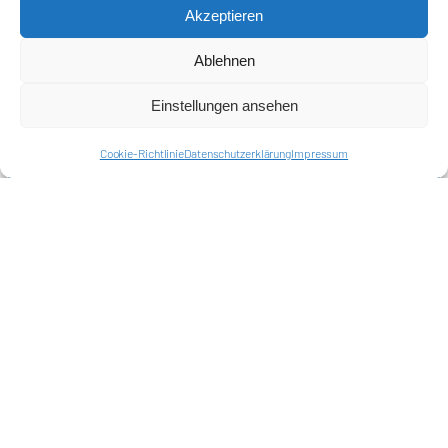
Akzeptieren
Harlekins Berlin ’98
Ablehnen
Supporters Karlsruhe
Einstellungen ansehen
Unser Fußball
Cookie-Richtlinie
Datenschutzerklärung
Impressum
Verbandstrafen abschaffen
Fanprojekt Berlin
Hertha BSC