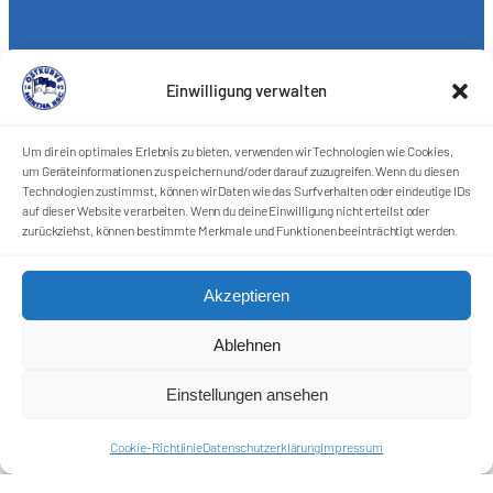
Einwilligung verwalten
Um dir ein optimales Erlebnis zu bieten, verwenden wir Technologien wie Cookies,
um Geräteinformationen zu speichern und/oder darauf zuzugreifen. Wenn du diesen
Technologien zustimmst, können wir Daten wie das Surfverhalten oder eindeutige IDs
auf dieser Website verarbeiten. Wenn du deine Einwilligung nicht erteilst oder
zurückziehst, können bestimmte Merkmale und Funktionen beeinträchtigt werden.
Förderkreis Ostkurve e.V.
Akzeptieren
Sei ein Teil des Ganzen!
Ablehnen
Kontakt
Impressum
Einstellungen ansehen
Cookie-Richtlinie (EU)
Datenschutzerklärung
Cookie-Richtlinie
Datenschutzerklärung
Impressum
Harlekins Berlin ’98