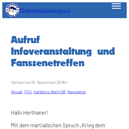
Zum
Förderkreis Ostkurve e.V.
Inhalt
springen
Aufruf
Infoveranstaltung und
Fanszenetreffen
Verfasst am
19. September 2018
in
Aktuell
, 
FKO
, 
Harlekins Berlin’98
, 
Newsletter
Hallo Herthaner!
Mit dem martialischen Spruch „Krieg dem