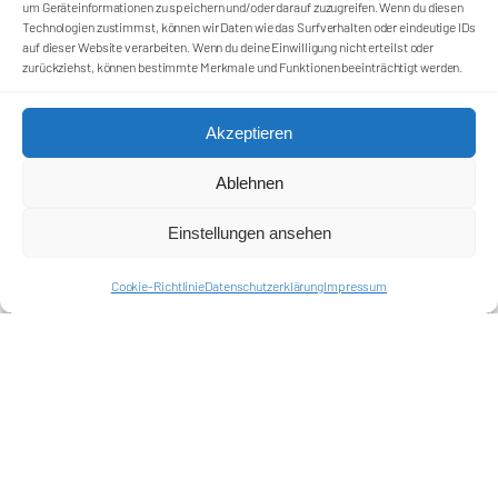
um Geräteinformationen zu speichern und/oder darauf zuzugreifen. Wenn du diesen
Technologien zustimmst, können wir Daten wie das Surfverhalten oder eindeutige IDs
auf dieser Website verarbeiten. Wenn du deine Einwilligung nicht erteilst oder
zurückziehst, können bestimmte Merkmale und Funktionen beeinträchtigt werden.
Akzeptieren
Ablehnen
Einstellungen ansehen
Cookie-Richtlinie
Datenschutzerklärung
Impressum
Förderkreis Ostkurve e.V.
Sei ein Teil des Ganzen!
Kontakt
Impressum