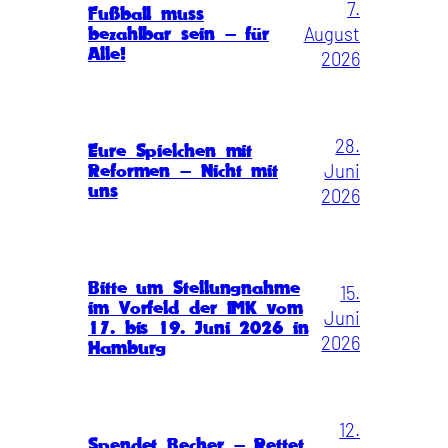
7.
Fußball muss
August
bezahlbar sein – für
Alle!
2026
28.
Eure Spielchen mit
Juni
Reformen – Nicht mit
uns
2026
Bitte um Stellungnahme
15.
im Vorfeld der IMK vom
Juni
17. bis 19. Juni 2026 in
2026
Hamburg
12.
Spendet Becher – Rettet