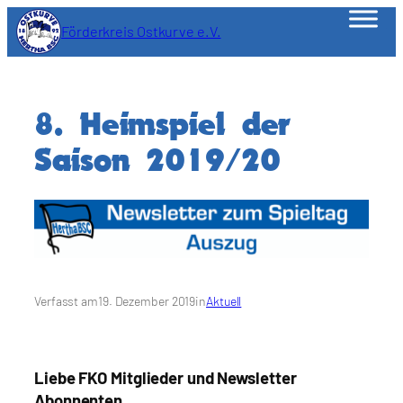
Zum
Förderkreis Ostkurve e.V.
Inhalt
springen
8. Heimspiel der
Saison 2019/20
Verfasst am
19. Dezember 2019
in
Aktuell
Liebe FKO Mitglieder und Newsletter
Abonnenten,