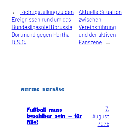
←
Richtigstellung zu den
Aktuelle Situation
Ereignissen rund um das
zwischen
Bundesligaspiel Borussia
Vereinsführung
Dortmund gegen Hertha
und der aktiven
B.S.C.
Fanszene
→
WEITERE BEITRÄGE
7.
Fußball muss
August
bezahlbar sein – für
Alle!
2026