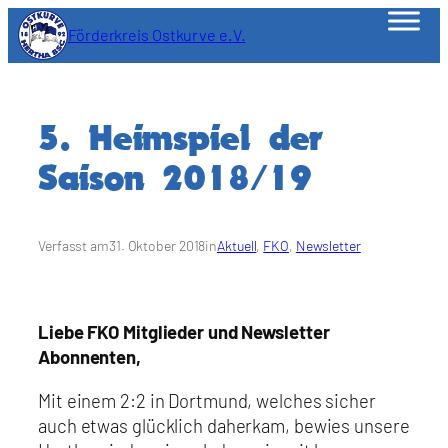
Zum
Förderkreis Ostkurve e.V.
Inhalt
springen
5. Heimspiel der
Saison 2018/19
Verfasst am
31. Oktober 2018
in
Aktuell
, 
FKO
, 
Newsletter
Liebe FKO Mitglieder und Newsletter
Abonnenten,
Mit einem 2:2 in Dortmund, welches sicher
auch etwas glücklich daherkam, bewies unsere