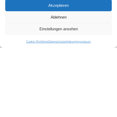
Akzeptieren
Ablehnen
Einstellungen ansehen
Cookie-Richtlinie
Datenschutzerklärung
Impressum
Förderkreis Ostkurve e.V.
Sei ein Teil des Ganzen!
Kontakt
Impressum
Cookie-Richtlinie (EU)
Datenschutzerklärung
Harlekins Berlin ’98