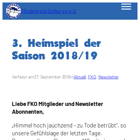
Zum
Förderkreis Ostkurve e.V.
Inhalt
springen
3. Heimspiel der
Saison 2018/19
Verfasst am
27. September 2018
in
Aktuell
, 
FKO
, 
Newsletter
Liebe FKO Mitglieder und Newsletter
Abonnenten,
„Himmel hoch jauchzend – zu Tode betrübt“, so
unsere Gefühlslage der letzten Tage.