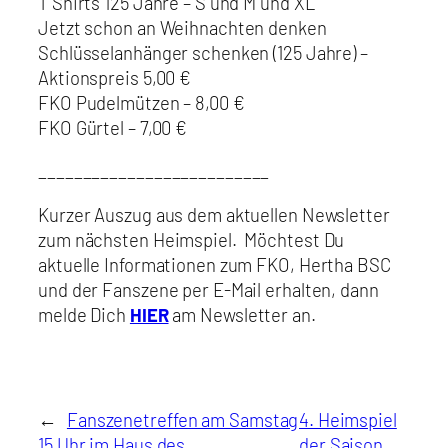
T Shirts 125 Jahre – S und M und XL
Jetzt schon an Weihnachten denken
Schlüsselanhänger schenken (125 Jahre) –
Aktionspreis 5,00 €
FKO Pudelmützen – 8,00 €
FKO Gürtel – 7,00 €
__________________________
Kurzer Auszug aus dem aktuellen Newsletter
zum nächsten Heimspiel. Möchtest Du
aktuelle Informationen zum FKO, Hertha BSC
und der Fanszene per E-Mail erhalten, dann
melde Dich
HIER
am Newsletter an.
←
Fanszenetreffen am Samstag
4. Heimspiel
15 Uhr im Haus des
der Saison