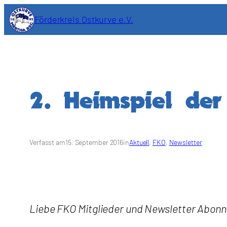
Zum
Förderkreis Ostkurve e.V.
Inhalt
springen
2. Heimspiel de
Verfasst am
15. September 2016
in
Aktuell
, 
FKO
, 
Newsletter
Liebe FKO Mitglieder und Newsletter Abonn