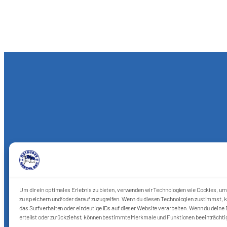
Um dir ein optimales Erlebnis zu bieten, verwenden wir Technologien wie Cookies, u
zu speichern und/oder darauf zuzugreifen. Wenn du diesen Technologien zustimmst, k
das Surfverhalten oder eindeutige IDs auf dieser Website verarbeiten. Wenn du deine E
erteilst oder zurückziehst, können bestimmte Merkmale und Funktionen beeinträchti