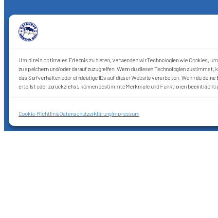
Um dir ein optimales Erlebnis zu bieten, verwenden wir Technologien wie Cookies, u
zu speichern und/oder darauf zuzugreifen. Wenn du diesen Technologien zustimmst, k
das Surfverhalten oder eindeutige IDs auf dieser Website verarbeiten. Wenn du deine E
erteilst oder zurückziehst, können bestimmte Merkmale und Funktionen beeinträchti
Cookie-Richtlinie
Datenschutzerklärung
Impressum
Förderkreis Ostkurve e.V.