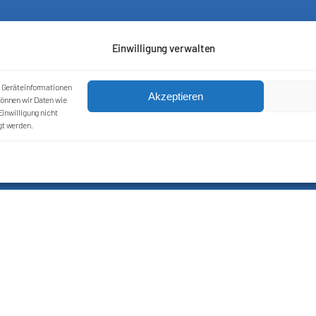
Einwilligung verwalten
m Geräteinformationen
Akzeptieren
önnen wir Daten wie
inwilligung nicht
gt werden.
Kontakt
Impressum
Cookie-Richtlinie (EU)
Datenschutzerklärung