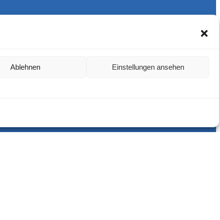
Ablehnen
Einstellungen ansehen
Harlekins Berlin ’98
Supporters Karlsruhe
Unser Fußball