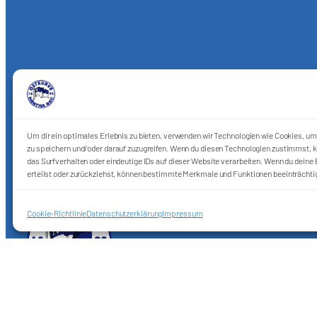
Um dir ein optimales Erlebnis zu bieten, verwenden wir Technologien wie Cookies, u
zu speichern und/oder darauf zuzugreifen. Wenn du diesen Technologien zustimmst, k
das Surfverhalten oder eindeutige IDs auf dieser Website verarbeiten. Wenn du deine E
erteilst oder zurückziehst, können bestimmte Merkmale und Funktionen beeinträchti
Cookie-Richtlinie
Datenschutzerklärung
Impressum
Förderkreis Ostkurve e.V.