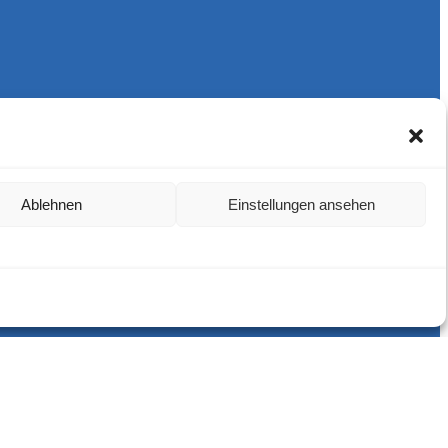
Ablehnen
Einstellungen ansehen
Harlekins Berlin ’98
Supporters Karlsruhe
Unser Fußball
Verbandstrafen abschaffen