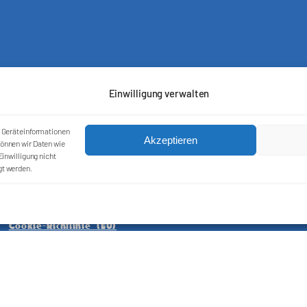
Einwilligung verwalten
m Geräteinformationen
Akzeptieren
önnen wir Daten wie
inwilligung nicht
gt werden.
Kontakt
Impressum
Cookie-Richtlinie (EU)
Datenschutzerklärung