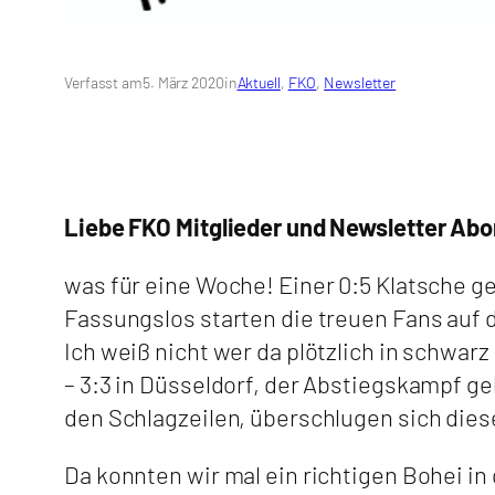
Verfasst am
5. März 2020
in
Aktuell
, 
FKO
, 
Newsletter
Liebe FKO Mitglieder und Newsletter Ab
was für eine Woche! Einer 0:5 Klatsche g
Fassungslos starten die treuen Fans auf
Ich weiß nicht wer da plötzlich in schwarz
– 3:3 in Düsseldorf, der Abstiegskampf 
den Schlagzeilen, überschlugen sich die
Da konnten wir mal ein richtigen Bohei in 