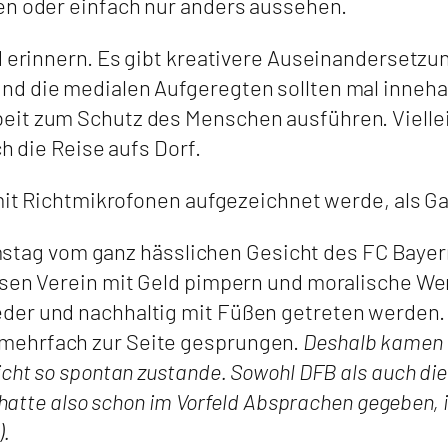
en oder einfach nur anders aussehen.
d erinnern. Es gibt kreativere Auseinandersetzu
d die medialen Aufgeregten sollten mal innehalt
eit zum Schutz des Menschen ausführen. Vielle
ch die Reise aufs Dorf.
. mit Richtmikrofonen aufgezeichnet werde, als G
g vom ganz hässlichen Gesicht des FC Bayern.
esen Verein mit Geld pimpern und moralische Wer
der und nachhaltig mit Füßen getreten werden. 
mehrfach zur Seite gesprungen.
Deshalb kamen d
icht so spontan zustande. Sowohl DFB als auch di
s hatte also schon im Vorfeld Absprachen gegeben,
).