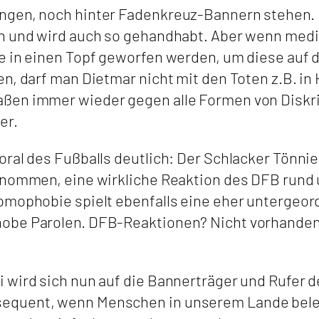
ngen, noch hinter Fadenkreuz-Bannern stehen. 
en und wird auch so gehandhabt. Aber wenn medi
e in einen Topf geworfen werden, um diese auf 
n, darf man Dietmar nicht mit den Toten z.B. in
aßen immer wieder gegen alle Formen von Diskr
er.
oral des Fußballs deutlich: Der Schlacker Tönni
genommen, eine wirkliche Reaktion des DFB rund
omophobie spielt ebenfalls eine eher untergeord
hobe Parolen. DFB-Reaktionen? Nicht vorhanden
 wird sich nun auf die Bannerträger und Rufer 
equent, wenn Menschen in unserem Lande beleid