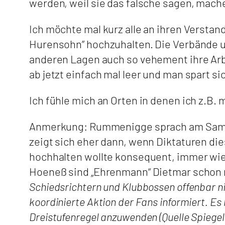
werden, weil sie das falsche sagen, mach
Ich möchte mal kurz alle an ihren Verstan
Hurensohn” hochzuhalten. Die Verbände un
anderen Lagen auch so vehement ihre Arb
ab jetzt einfach mal leer und man spart si
Ich fühle mich an Orten in denen ich z.B
Anmerkung: Rummenigge sprach am Samsta
zeigt sich eher dann, wenn Diktaturen di
hochhalten wollte konsequent, immer wie
Hoeneß sind „Ehrenmann“ Dietmar schon 
Schiedsrichtern und Klubbossen offenbar n
koordinierte Aktion der Fans informiert. E
Dreistufenregel anzuwenden (Quelle Spiegel