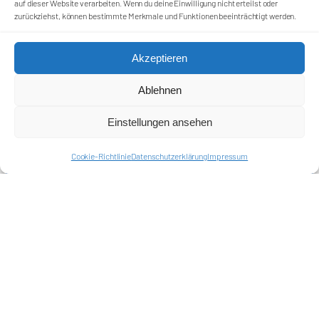
auf dieser Website verarbeiten. Wenn du deine Einwilligung nicht erteilst oder
zurückziehst, können bestimmte Merkmale und Funktionen beeinträchtigt werden.
Akzeptieren
Förderkreis Ostkurve e.V.
Ablehnen
Sei ein Teil des Ganzen!
Einstellungen ansehen
Kontakt
Impressum
Cookie-Richtlinie
Datenschutzerklärung
Impressum
Cookie-Richtlinie (EU)
Datenschutzerklärung
Harlekins Berlin ’98
Supporters Karlsruhe
Unser Fußball
Verbandstrafen abschaffen