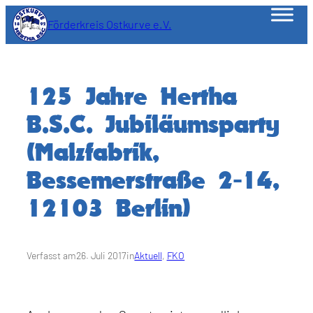
Zum
Förderkreis Ostkurve e.V.
Inhalt
springen
125 Jahre Hertha
B.S.C. Jubiläumsparty
(Malzfabrik,
Bessemerstraße 2-14,
12103 Berlin)
Verfasst am
26. Juli 2017
in
Aktuell
, 
FKO