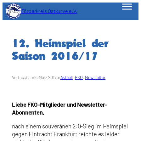
Zum
Förderkreis Ostkurve e.V.
Inhalt
springen
12. Heimspiel der
Saison 2016/17
Verfasst am
8. März 2017
in
Aktuell
, 
FKO
, 
Newsletter
Liebe FKO-Mitglieder und Newsletter-
Abonnenten,
nach einem souveränen 2:0-Sieg im Heimspiel
gegen Eintracht Frankfurt reichte es leider