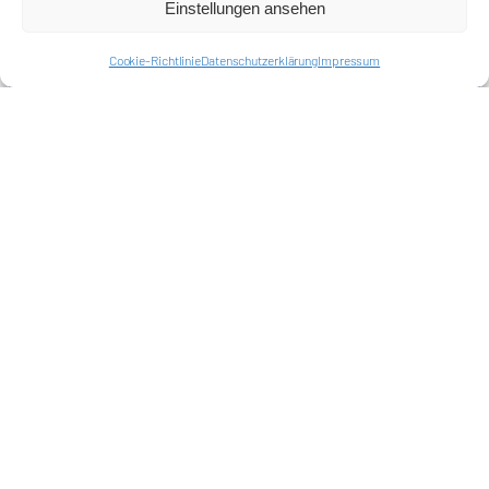
Einstellungen ansehen
Impressum
Cookie-Richtlinie (EU)
Datenschutzerklärung
Cookie-Richtlinie
Datenschutzerklärung
Impressum
Harlekins Berlin ’98
Supporters Karlsruhe
Unser Fußball
Verbandstrafen abschaffen
Fanprojekt Berlin
Hertha BSC