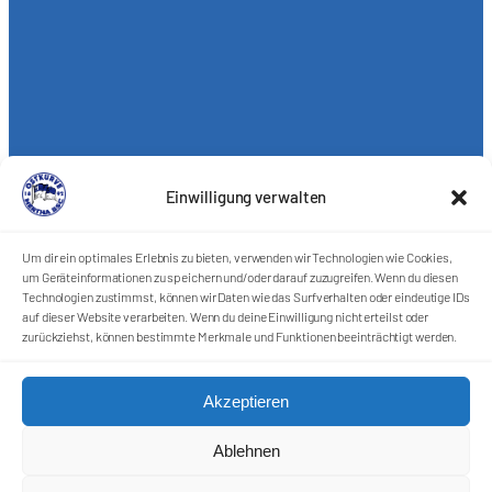
Einwilligung verwalten
Um dir ein optimales Erlebnis zu bieten, verwenden wir Technologien wie Cookies,
um Geräteinformationen zu speichern und/oder darauf zuzugreifen. Wenn du diesen
Technologien zustimmst, können wir Daten wie das Surfverhalten oder eindeutige IDs
auf dieser Website verarbeiten. Wenn du deine Einwilligung nicht erteilst oder
zurückziehst, können bestimmte Merkmale und Funktionen beeinträchtigt werden.
Akzeptieren
Förderkreis Ostkurve e.V.
Ablehnen
Sei ein Teil des Ganzen!
Kontakt