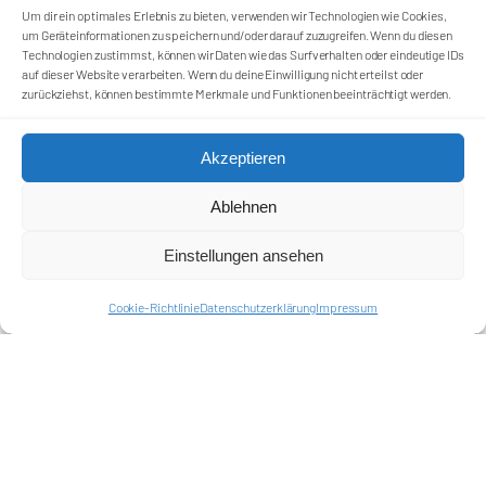
Um dir ein optimales Erlebnis zu bieten, verwenden wir Technologien wie Cookies,
Förderkreis Ostkurve e.V.
um Geräteinformationen zu speichern und/oder darauf zuzugreifen. Wenn du diesen
Technologien zustimmst, können wir Daten wie das Surfverhalten oder eindeutige IDs
Sei ein Teil des Ganzen!
auf dieser Website verarbeiten. Wenn du deine Einwilligung nicht erteilst oder
zurückziehst, können bestimmte Merkmale und Funktionen beeinträchtigt werden.
Kontakt
Impressum
Cookie-Richtlinie (EU)
Akzeptieren
Datenschutzerklärung
Ablehnen
Harlekins Berlin ’98
Einstellungen ansehen
Supporters Karlsruhe
Cookie-Richtlinie
Datenschutzerklärung
Impressum
Unser Fußball
Verbandstrafen abschaffen
Fanprojekt Berlin
Hertha BSC