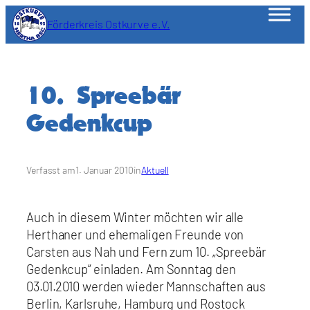
Zum
Förderkreis Ostkurve e.V.
Inhalt
springen
10. Spreebär
Gedenkcup
Verfasst am
1. Januar 2010
in
Aktuell
Auch in diesem Winter möchten wir alle
Herthaner und ehemaligen Freunde von
Carsten aus Nah und Fern zum 10. „Spreebär
Gedenkcup“ einladen. Am Sonntag den
03.01.2010 werden wieder Mannschaften aus
Berlin, Karlsruhe, Hamburg und Rostock