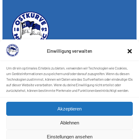
Einwilligung verwalten
Förderkreis Ostkurve e.V.
Sei ein Teil des Ganzen!
Um dir ein optimales Erlebnis zu bieten, verwenden wir Technologien wie Cookies,
um Geräteinformationen zu speichern und/oder darauf zuzugreifen. Wenn du diesen
Kontakt
Technologien zustimmst, können wir Daten wie das Surfverhalten oder eindeutige IDs
Impressum
auf dieser Website verarbeiten. Wenn du deine Einwilligung nicht erteilst oder
Cookie-Richtlinie (EU)
zurückziehst, können bestimmte Merkmale und Funktionen beeinträchtigt werden.
Datenschutzerklärung
Akzeptieren
Harlekins Berlin ’98
Ablehnen
Supporters Karlsruhe
Einstellungen ansehen