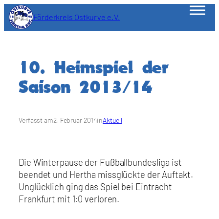
Zum
Förderkreis Ostkurve e.V.
Inhalt
springen
10. Heimspiel der
Saison 2013/14
Verfasst am
2. Februar 2014
in
Aktuell
Die Winterpause der Fußballbundesliga ist
beendet und Hertha missglückte der Auftakt.
Unglücklich ging das Spiel bei Eintracht
Frankfurt mit 1:0 verloren.