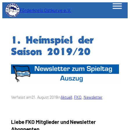
Zum
Förderkreis Ostkurve e.V.
Inhalt
springen
1. Heimspiel der
Saison 2019/20
Verfasst am
21. August 2019
in
Aktuell
, 
FKO
, 
Newsletter
Liebe FKO Mitglieder und Newsletter
Abonnenten,