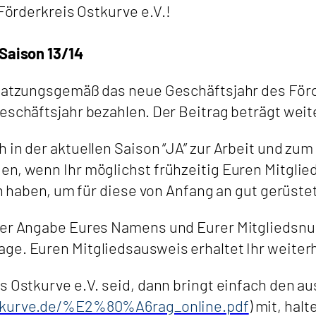
 Förderkreis Ostkurve e.V.!
 Saison 13/14
 satzungsgemäß das neue Geschäftsjahr des Förde
eschäftsjahr bezahlen. Der Beitrag beträgt weit
 in der aktuellen Saison “JA” zur Arbeit und zu
n, wenn Ihr möglichst frühzeitig Euren Mitglied
on haben, um für diese von Anfang an gut gerüstet
nter Angabe Eures Namens und Eurer Mitgliedsn
ge. Euren Mitgliedsausweis erhaltet Ihr weiter
is Ostkurve e.V. seid, dann bringt einfach den 
stkurve.de/%E2%80%A6rag_online.pdf
) mit, hal