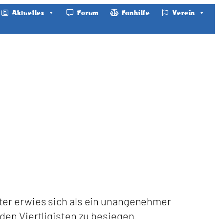
Aktuelles
Forum
Fanhilfe
Verein
ter erwies sich als ein unangenehmer
den Viertligisten zu besiegen.