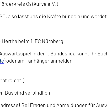
Förderkreis Ostkurve e.V. !
C, also lasst uns die Kräfte bündeln und werdet
e Hertha beim 1. FC Nürnberg.
swärtsspiel in der 1. Bundesliga könnt ihr Euch
de
) oder am Fanhänger anmelden.
at reicht!)
n Bus sind verbindlich!
iladresse! Bei Fragen und Anmeldungen für Ausw