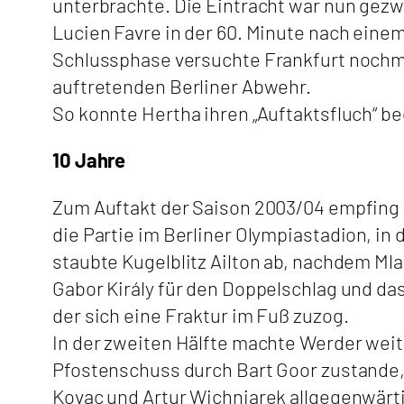
unterbrachte. Die Eintracht war nun gezw
Lucien Favre in der 60. Minute nach einem
Schlussphase versuchte Frankfurt nochmal
auftretenden Berliner Abwehr.
So konnte Hertha ihren „Auftaktsfluch“ b
10 Jahre
Zum Auftakt der Saison 2003/04 empfing 
die Partie im Berliner Olympiastadion, in 
staubte Kugelblitz Ailton ab, nachdem Mla
Gabor Király für den Doppelschlag und da
der sich eine Fraktur im Fuß zuzog.
In der zweiten Hälfte machte Werder weite
Pfostenschuss durch Bart Goor zustande,
Kovac und Artur Wichniarek allgegenwärt