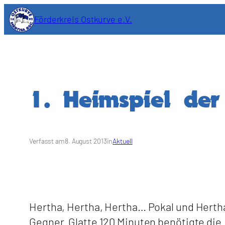
Zum
Förderkreis Ostkurve e.V.
Inhalt
springen
1. Heimspiel de
Verfasst am
8. August 2013
in
Aktuell
Hertha, Hertha, Hertha… Pokal und Herth
Gegner. Glatte 120 Minuten benötigte die