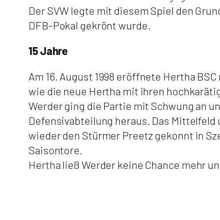
Der SVW legte mit diesem Spiel den Grund
DFB-Pokal gekrönt wurde.
15 Jahre
Am 16. August 1998 eröffnete Hertha BSC
wie die neue Hertha mit ihren hochkaräti
Werder ging die Partie mit Schwung an un
Defensivabteilung heraus. Das Mittelfel
wieder den Stürmer Preetz gekonnt in Szen
Saisontore.
Hertha ließ Werder keine Chance mehr und