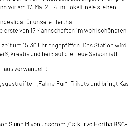
n wir am 17. Mai 2014 im Pokalfinale stehen.
desliga für unsere Hertha.
ie erste von 17 Mannschaften im wohl schönsten
eit um 15:30 Uhr angepfiffen. Das Station wird g
iß, kreativ und heiß auf die neue Saison ist!
llhaus verwandeln!
gestreiften „Fahne Pur“- Trikots und bringt Kas
en S und M von unserem „Ostkurve Hertha BSC-Pu