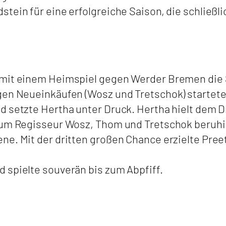
stein für eine erfolgreiche Saison, die schließ
 mit einem Heimspiel gegen Werder Bremen die 
gen Neueinkäufen (Wosz und Tretschok) startete
d setzte Hertha unter Druck. Hertha hielt dem D
d um Regisseur Wosz, Thom und Tretschok beruhi
e. Mit der dritten großen Chance erzielte Preet
 spielte souverän bis zum Abpfiff.