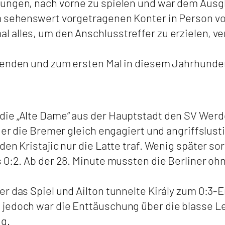
ungen, nach vorne zu spielen und war dem Ausgle
 sehenswert vorgetragenen Konter in Person von 
 alles, um den Anschlusstreffer zu erzielen, ve
eenden und zum ersten Mal in diesem Jahrhunder
die „Alte Dame“ aus der Hauptstadt den SV Wer
der die Bremer gleich engagiert und angriffslusti
den Kristajic nur die Latte traf. Wenig später 
s 0:2. Ab der 28. Minute mussten die Berliner 
r das Spiel und Ailton tunnelte Király zum 0:3-
 jedoch war die Enttäuschung über die blasse L
ig.